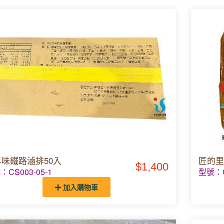
味鐵路滷排50入
匠的里
$1,400
：CS003-05-1
型號：C
加入購物車