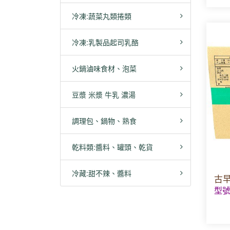
冷凍:蔬菜丸類捲類
冷凍:乳製品起司乳酪
火鍋滷味食材、泡菜
豆漿 米漿 牛乳 濃湯
調理包、鍋物、熟食
乾料類:醬料、罐頭、乾貨
冷藏:甜不辣、醬料
古早
型號