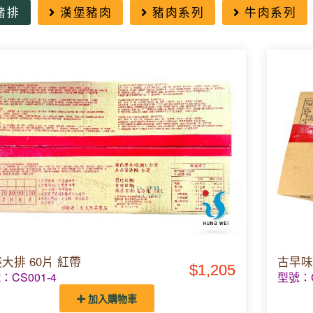
豬排
漢堡豬肉
豬肉系列
牛肉系列
大排 60片 紅帶
古早味
$1,205
：CS001-4
型號：C
加入購物車