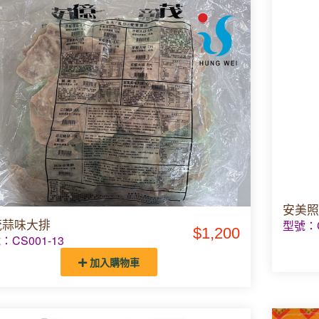
安美照
茂蒜味大排
型號：C
$1,200
：CS001-13
加入購物車