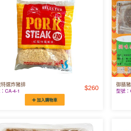
龍特選炸豬排
御膳豬
$260
：CA-4-1
型號：C
加入購物車