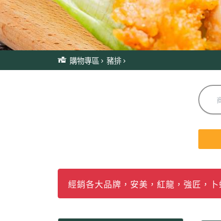
購物專區
豬排
經銷各大品牌，安美，紅龍，強匠，卜蜂