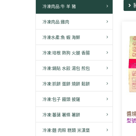
冷凍肉品:牛 羊 豬
冷凍肉品:雞肉
冷凍水產:魚 蝦 海鮮
冷凍:培根 熱狗 火腿 香腸
冷凍:鍋貼 水餃 湯包 煎包
冷凍:抓餅 蛋餅 燒餅 鬆餅
冷凍:包子 饅頭 披薩
醬燒
冷凍:蕃藷 薯條 薯餅
型號
冷凍:麵 肉粽 糕類 米漢堡