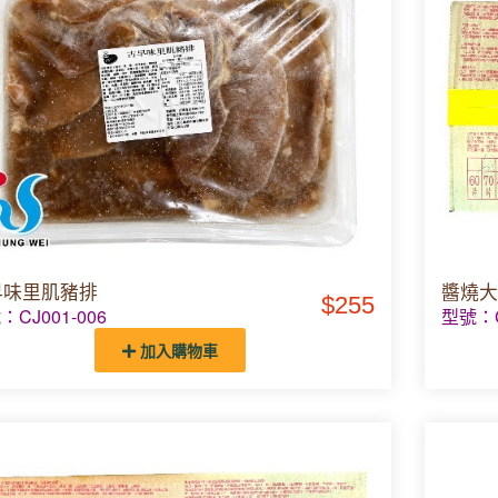
早味里肌豬排
醬燒大
$255
：CJ001-006
型號：C
加入購物車