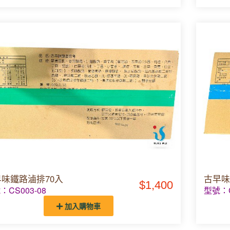
味鐵路滷排70入
古早味
$1,400
：CS003-08
型號：C
加入購物車