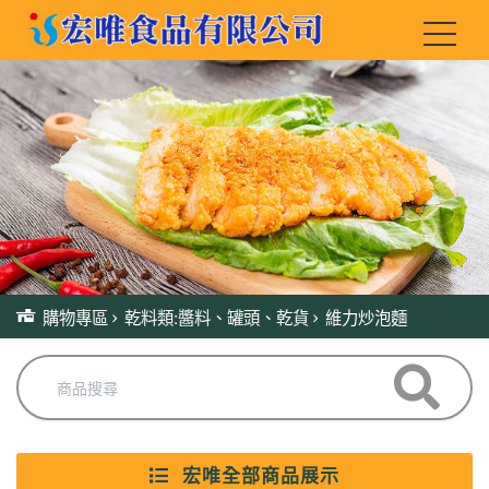
購物專區
乾料類:醬料、罐頭、乾貨
維力炒泡麵
宏唯全部商品展示