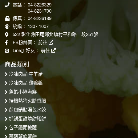
電話： 04-8226329
04-8231700
傳真： 04-8236189
統編： 1307 1007
522 彰化縣田尾鄉北鎮村平和路二段251號
FB粉絲團：
前往
Line加好友：
前往
商品類別
冷凍肉品:牛羊豬
冷凍肉品:雞鴨鵝
魚蝦小捲海鮮
培根熱狗火腿香腸
煎包鍋貼湯包水餃
抓餅蛋餅燒餅鬆餅
包子饅頭披薩
蕃藷薯條薯餅