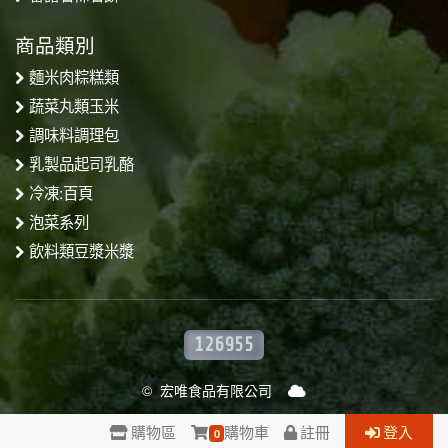
商品類別
麵米肉粽糕類
蔬菜丸類玉米
調味料調理包
乳製品起司乳酪
冷凍:百頁
泡菜系列
飲料類豆漿米漿
126955
© 宏唯食品有限公司
購物區
購物車
註冊
登入
0