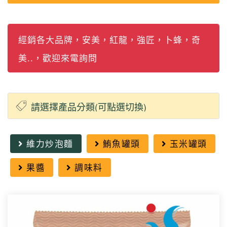
經銷各大品牌，安美，紅龍，強匠，卜蜂，奇
美..，歡迎來電詢問
維力炒泡麵
鮪魚罐頭
玉米罐頭
果醬
調味料