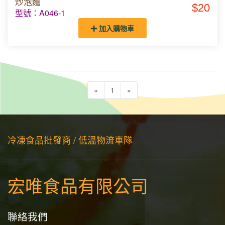
炒泡麵
$20
型號：A046-1
加入購物車
«
1
»
冷凍食品批發商 / 低溫物流車隊
宏唯食品有限公司
聯絡我們