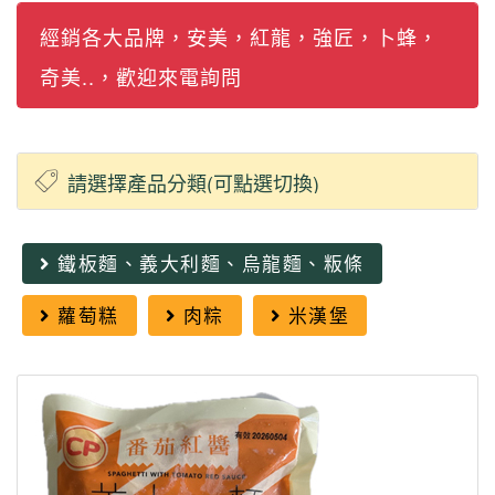
經銷各大品牌，安美，紅龍，強匠，卜蜂，
奇美..，歡迎來電詢問
鐵板麵、義大利麵、烏龍麵、粄條
蘿萄糕
肉粽
米漢堡