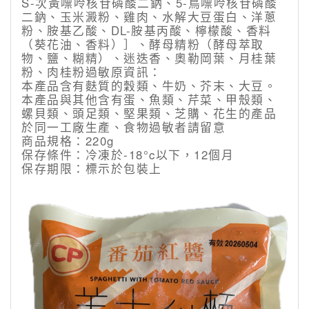
S-次黃嘌呤核苷磷酸二鈉、5-鳥嘌呤核苷磷酸
二鈉、玉米澱粉、雞肉、水解大豆蛋白、洋蔥
粉、胺基乙酸、DL-胺基丙酸、檸檬酸、香料
（葵花油、香料）］、酵母精粉（酵母萃取
物、鹽、糊精）、迷迭香、奧勒岡葉、月桂葉
粉、肉桂粉過敏原資訊：
本產品含有麩質的穀類、牛奶、芥末、大豆。
本產品與其他含有蛋、魚類、芹菜、甲殼類、
螺貝類、頭足類、堅果類、芝購、花生的產品
於同一工廠生產、食物過敏者請留意
商品規格：220g
保存條件：冷凍於-18°c以下，12個月
保存期限：標示於包裝上