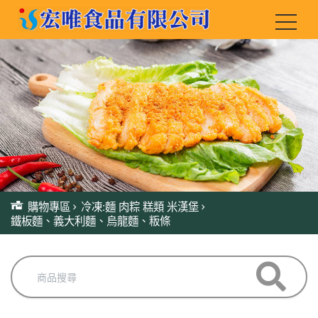
購物專區
冷凍:麵 肉粽 糕類 米漢堡
鐵板麵、義大利麵、烏龍麵、粄條