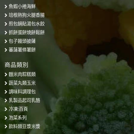
魚蝦小捲海鮮
培根熱狗火腿香腸
煎包鍋貼湯包水餃
抓餅蛋餅燒餅鬆餅
包子饅頭披薩
蕃藷薯條薯餅
商品類別
麵米肉粽糕類
蔬菜丸類玉米
調味料調理包
乳製品起司乳酪
冷凍:百頁
泡菜系列
飲料類豆漿米漿