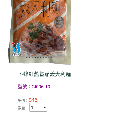
卜蜂紅醬蕃茄義大利麵
型號：CI006-10
$45
單價：
數量：