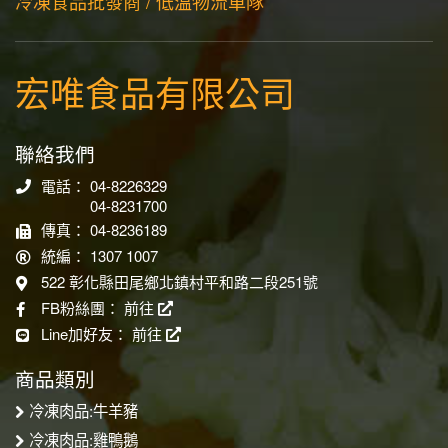
冷凍食品批發商 / 低溫物流車隊
宏唯食品有限公司
聯絡我們
電話： 04-8226329
04-8231700
傳真： 04-8236189
統編： 1307 1007
522 彰化縣田尾鄉北鎮村平和路二段251號
FB粉絲團：
前往
Line加好友：
前往
商品類別
冷凍肉品:牛羊豬
冷凍肉品:雞鴨鵝