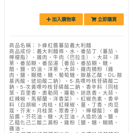
加入購物車
立即購買
商品名稱：卜蜂紅醬蕃茄義大利麵
商品成份：義大利麵條、水、番茄丁（蕃茄、
檸檬脂）、雞肉、牛肉（巴拉圭）、大蒜、洋
蔥、番茄糊、番茄湯［番茄、番茄糊、糖、
醋、鹽、奶油、洋蔥、大蒜、雞肉精粉（雞
肉、鹽、糊精、糖、葡萄糖、胺基乙酸、DL-胺
基丙酸、琥珀酸二鈉）、5-鳥嘌呤核苷磷酸二
鈉、5-次黃嘌呤核苷磷酸二鈉、香辛料（同桂
葉、百里香、奧勒岡、羅勒、迷迭香、大蒜、
紅辣椒、馬郁蘭、洋香菜）、紅椒色素、香辛
料（白胡椒、肉桂、紅辣椒、薑、丁香、肉豆
蔻、芥末、月桂葉、眾香子）、檸檬酸］、番
茄醬、芥花油、糖、大豆油、人造奶油、鹽、
乙醯化己二酸二澱粉、雞粉［鹽、糖、糊精、
雞油、